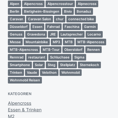
Alpen
Alpencross
Alpencrosstour
Alpnecross
Berlin
Bietigheim-Bissingen
Bivio
Bonaduz
Caravan
Caravan Salon
chur
connected bike
Düsseldorf
Essen
Fahrrad
Faschina
Garmin
Genuss
Gravedona
JRE
Lautsprecher
Locarno
Messe
Mountainbike
MP3
MTB
MTB-Alpencoss
MTB-Alpencross
MTB-Tour
Oberstdorf
Rennen
Rennrad
restaurant
Schluchsee
Sigma
Smartphone
Solar
Steg
Stellplatz
Sternekoch
Trinken
Vaude
Velothon
Wohnmobil
Wohnmobil Reisen
KATEGORIEN
Alpencross
Essen & Trinken
M2