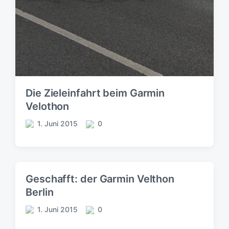
Die Zieleinfahrt beim Garmin
Velothon
1. Juni 2015
0
V
K
e
o
r
m
ö
m
f
e
Geschafft: der Garmin Velthon
f
n
Berlin
e
t
n
a
1. Juni 2015
0
V
K
t
r
e
o
l
e