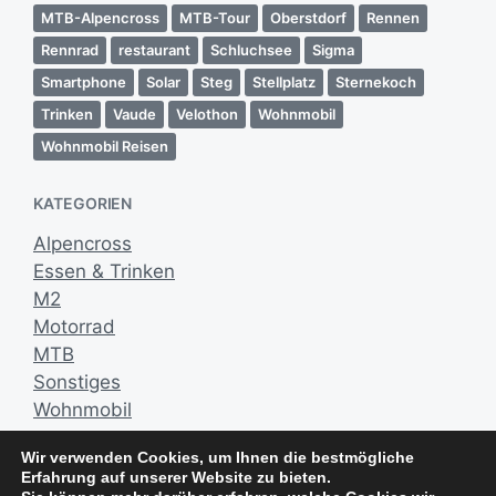
g
MTB-Alpencross
MTB-Tour
Oberstdorf
Rennen
s
Rennrad
restaurant
Schluchsee
Sigma
d
a
Smartphone
Solar
Steg
Stellplatz
Sternekoch
t
Trinken
Vaude
Velothon
Wohnmobil
u
Wohnmobil Reisen
m
KATEGORIEN
Alpencross
Essen & Trinken
M2
Motorrad
MTB
Sonstiges
Wohnmobil
Wir verwenden Cookies, um Ihnen die bestmögliche
NEUESTE KOMMENTARE
Erfahrung auf unserer Website zu bieten.