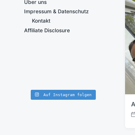
Über uns
Impressum & Datenschutz
Kontakt
Affiliate Disclosure
Auf Instagram folgen
V
e
r