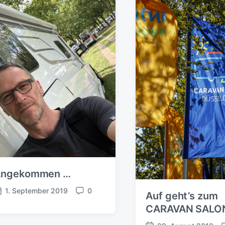
Angekommen …
1. September 2019
0
Auf geht’s zum
K
o
CARAVAN SALO
m