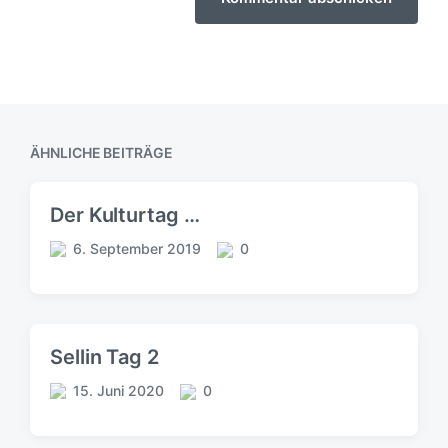
ÄHNLICHE BEITRÄGE
Der Kulturtag …
6. September 2019
0
V
K
e
o
r
m
ö
m
f
e
Sellin Tag 2
f
n
e
t
15. Juni 2020
0
V
K
n
a
e
o
t
r
r
m
l
e