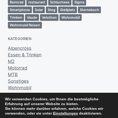
Rennrad
restaurant
Schluchsee
Sigma
s
Smartphone
Solar
Steg
Stellplatz
Sternekoch
d
a
Trinken
Vaude
Velothon
Wohnmobil
t
Wohnmobil Reisen
u
m
KATEGORIEN
Alpencross
Essen & Trinken
M2
Motorrad
MTB
Sonstiges
Wohnmobil
Wir verwenden Cookies, um Ihnen die bestmögliche
NEUESTE KOMMENTARE
Erfahrung auf unserer Website zu bieten.
Sie können mehr darüber erfahren, welche Cookies wir
verwenden, oder sie unter
Einstellungen
deaktivieren.