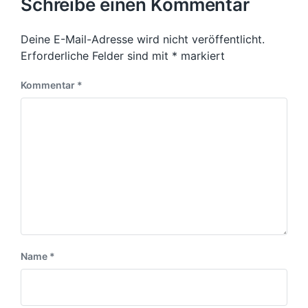
s
Schreibe einen Kommentar
h
g
c
t
u
e
h
e
n
r
t
Deine E-Mail-Adresse wird nicht veröffentlicht.
r
B
g
i
B
Erforderliche Felder sind mit
*
markiert
e
s
n
e
i
d
i
Kommentar
*
t
a
t
r
t
r
a
u
a
g
m
g
:
:
Name
*