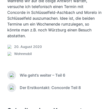
Während wir auf die obige Antwort warten,
versuche ich telefonisch einen Termin mit
Concorde in Schlüsselfeld-Aschbach und Morelo in
Schlüsselfeld auszumachen. Idee ist, die beiden
Termine um ein Wochenende rumzulegen, so
könnte man z.B. noch Würzburg einen Besuch
abstatten.
20. August 2020
V
Wohnmobil
e
V
r
e
ö
r
f
ö
f
Wie geht’s weiter – Teil 6
f
V
e
f
o
n
e
r
Der Erstkontakt: Concorde Teil 8
N
t
h
n
ä
l
e
t
c
i
r
l
h
c
i
i