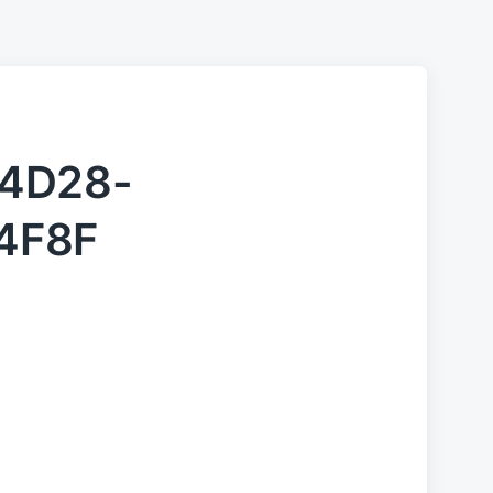
-4D28-
4F8F