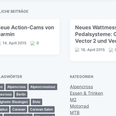
LICHE BEITRÄGE
eue Action-Cams von
Neues Wattmes
armin
Pedalsysteme: 
Vector 2 und Ve
14. April 2015
0
K
16. April 2015
o
V
K
m
e
o
m
r
m
e
ö
m
n
f
e
LAGWÖRTER
KATEGORIEN
t
f
n
a
e
t
Alpencross
en
Alpencross
Alpencrosstour
r
n
a
Essen & Trinken
necross
Berlin
e
t
r
M2
l
e
tigheim-Bissingen
Bivio
Motorrad
i
aduz
Caravan
Caravan Salon
c
MTB