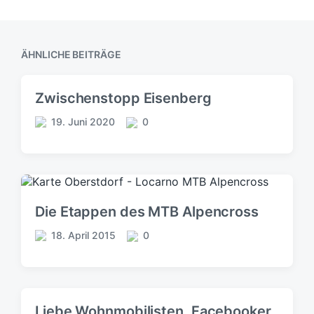
ÄHNLICHE BEITRÄGE
Zwischenstopp Eisenberg
19. Juni 2020
0
V
K
e
o
r
m
ö
m
f
e
f
n
Die Etappen des MTB Alpencross
e
t
n
a
18. April 2015
0
V
K
t
r
e
o
l
e
r
m
i
ö
m
c
f
e
h
Liebe Wohnmobilisten, Facebooker,