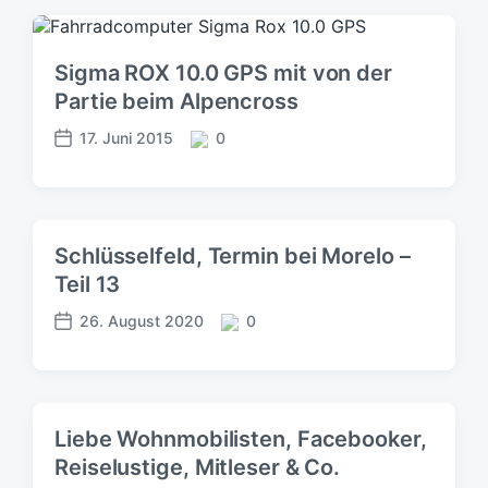
ö
m
f
e
f
n
Sigma ROX 10.0 GPS mit von der
e
t
Partie beim Alpencross
n
a
t
r
17. Juni 2015
0
V
K
l
e
e
o
i
r
m
c
ö
m
h
f
e
u
Schlüsselfeld, Termin bei Morelo –
f
n
n
Teil 13
e
t
g
n
a
s
26. August 2020
0
t
V
r
K
d
l
e
e
o
a
i
r
m
t
c
ö
m
u
h
f
e
m
Liebe Wohnmobilisten, Facebooker,
u
f
n
Reiselustige, Mitleser & Co.
n
e
t