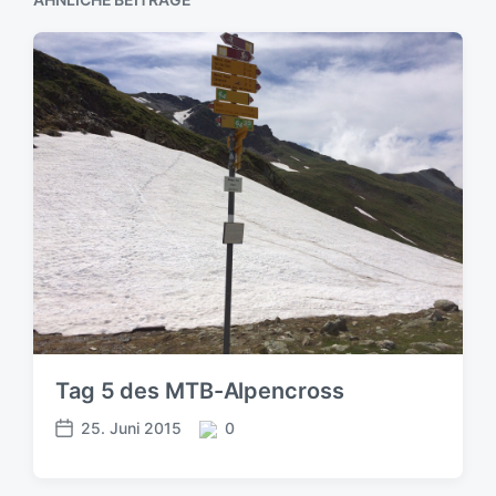
Tag 5 des MTB-Alpencross
25. Juni 2015
0
V
K
e
o
r
m