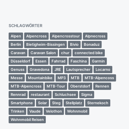
SCHLAGWÖRTER
Alpen
Alpencross
Alpencrosstour
Alpnecross
Berlin
Bietigheim-Bissingen
Bivio
Bonaduz
Caravan
Caravan Salon
chur
connected bike
Düsseldorf
Essen
Fahrrad
Faschina
Garmin
Genuss
Gravedona
JRE
Lautsprecher
Locarno
Messe
Mountainbike
MP3
MTB
MTB-Alpencoss
MTB-Alpencross
MTB-Tour
Oberstdorf
Rennen
Rennrad
restaurant
Schluchsee
Sigma
Smartphone
Solar
Steg
Stellplatz
Sternekoch
Trinken
Vaude
Velothon
Wohnmobil
Wohnmobil Reisen