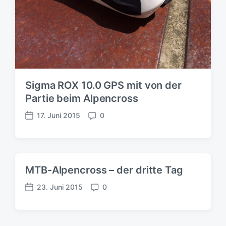
c
h
u
n
g
s
d
a
Sigma ROX 10.0 GPS mit von der
t
Partie beim Alpencross
u
m
17. Juni 2015
0
V
K
e
o
r
m
ö
m
f
e
MTB-Alpencross – der dritte Tag
f
n
e
t
23. Juni 2015
0
V
K
n
a
e
o
t
r
r
m
l
e
ö
m