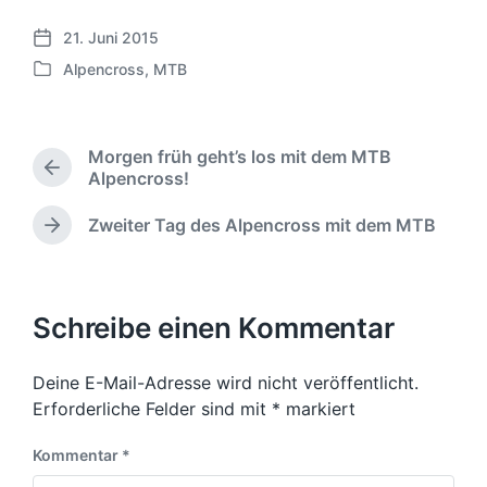
21. Juni 2015
V
Alpencross
,
MTB
e
V
r
e
ö
r
f
ö
Morgen früh geht’s los mit dem MTB
f
f
V
Alpencross!
e
f
o
n
e
r
Zweiter Tag des Alpencross mit dem MTB
t
N
n
h
l
ä
t
e
c
i
r
l
h
c
i
i
s
Schreibe einen Kommentar
h
g
c
t
u
e
h
e
n
r
t
Deine E-Mail-Adresse wird nicht veröffentlicht.
r
g
B
i
B
Erforderliche Felder sind mit
*
markiert
s
e
n
e
i
d
i
Kommentar
*
t
a
t
r
t