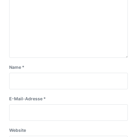
r
a
u
a
g
m
g
:
:
Name
*
E-Mail-Adresse
*
Website