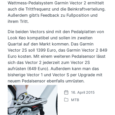
Wattmess-Pedalsystem Garmin Vector 2 ermittelt
auch die Trittfrequenz und die Beinkraftverteilung.
Außerdem gibt’s Feedback zu Fußposition und
ihrem Tritt.
Die beiden Vectors sind mit den Pedalplatten von
Look Keo kompatibel und sollen im zweiten
Quartal auf den Markt kommen. Das Garmin
Vector 2S soll 1399 Euro, das Garmin Vector 2 849
Euro kosten. Mit einem weiteren Pedalsensor lässt
sich das Vector 2 jederzeit zum Vector 2S
aufrüsten (649 Euro). Außerdem kann man das
bisherige Vector 1 und Vector S per Upgrade mit
neuem Pedalsensor ebenfalls umrüsten.
16. April 2015
V
MTB
e
V
r
e
ö
r