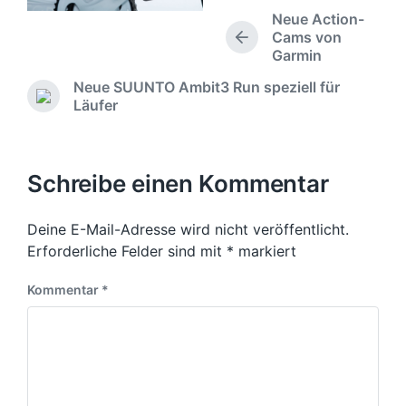
f
ö
Neue Action-
f
f
Cams von
e
V
f
Garmin
o
n
e
r
t
Neue SUUNTO Ambit3 Run speziell für
n
h
l
N
Läufer
t
e
i
ä
l
r
c
c
i
i
h
h
c
g
s
u
Schreibe einen Kommentar
h
e
t
n
t
r
e
g
i
B
Deine E-Mail-Adresse wird nicht veröffentlicht.
r
s
n
e
B
Erforderliche Felder sind mit
*
markiert
d
i
e
a
t
i
Kommentar
*
t
r
t
u
a
r
m
g
a
:
g
: