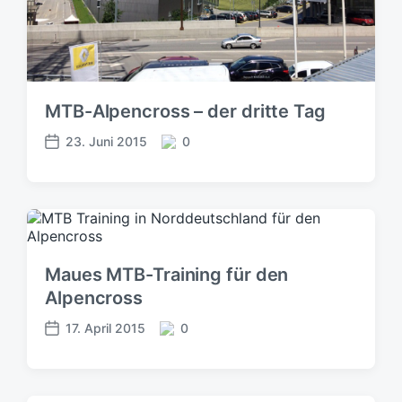
MTB-Alpencross – der dritte Tag
23. Juni 2015
0
V
K
e
o
r
m
ö
m
f
e
f
n
e
t
Maues MTB-Training für den
n
a
Alpencross
t
r
l
e
17. April 2015
0
V
K
i
e
o
c
r
m
h
ö
m
u