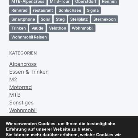
n
MTB-Alpencross
MTB-Tour
Oberstdorf
Rennen
g
Rennrad
restaurant
Schluchsee
Sigma
s
Smartphone
Solar
Steg
Stellplatz
Sternekoch
d
a
Trinken
Vaude
Velothon
Wohnmobil
t
Wohnmobil Reisen
u
m
KATEGORIEN
Alpencross
Essen & Trinken
M2
Motorrad
MTB
Sonstiges
Wohnmobil
Wir verwenden Cookies, um Ihnen die bestmögliche
NEUESTE KOMMENTARE
Erfahrung auf unserer Website zu bieten.
Sie können mehr darüber erfahren, welche Cookies wir