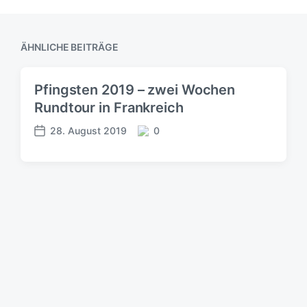
ÄHNLICHE BEITRÄGE
Pfingsten 2019 – zwei Wochen
Rundtour in Frankreich
28. August 2019
0
V
K
e
o
r
m
ö
m
f
e
f
n
e
t
n
a
t
r
l
e
i
c