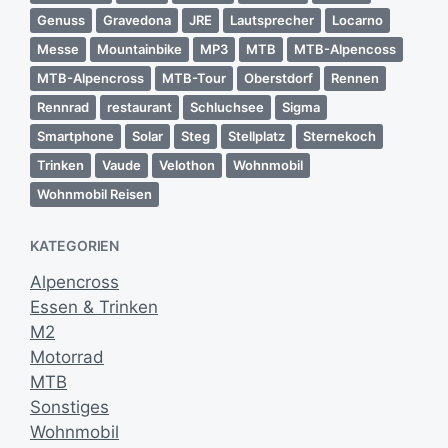
Genuss
Gravedona
JRE
Lautsprecher
Locarno
Messe
Mountainbike
MP3
MTB
MTB-Alpencoss
MTB-Alpencross
MTB-Tour
Oberstdorf
Rennen
Rennrad
restaurant
Schluchsee
Sigma
Smartphone
Solar
Steg
Stellplatz
Sternekoch
Trinken
Vaude
Velothon
Wohnmobil
Wohnmobil Reisen
KATEGORIEN
Alpencross
Essen & Trinken
M2
Motorrad
MTB
Sonstiges
Wohnmobil