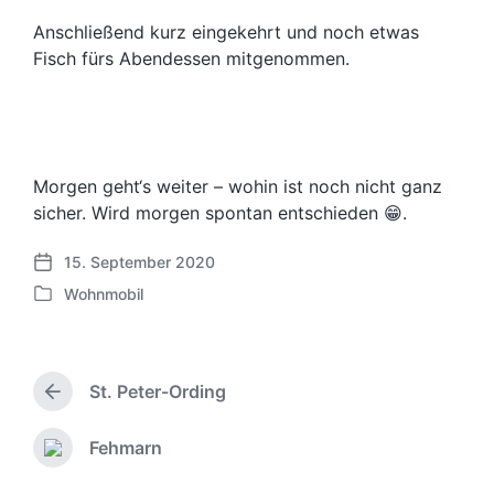
Anschließend kurz eingekehrt und noch etwas
Fisch fürs Abendessen mitgenommen.
Morgen geht‘s weiter – wohin ist noch nicht ganz
sicher. Wird morgen spontan entschieden 😁.
15. September 2020
V
Wohnmobil
e
V
r
e
ö
r
f
ö
f
St. Peter-Ording
f
V
e
f
o
n
e
r
Fehmarn
N
t
h
n
ä
l
e
t